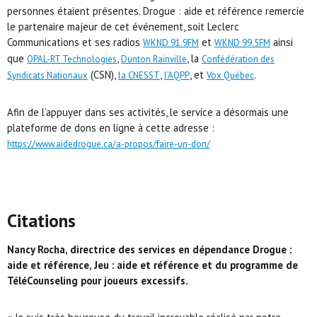
personnes étaient présentes. Drogue : aide et référence remercie
le partenaire majeur de cet événement, soit Leclerc
Communications et ses radios
et
ainsi
WKND 91.9FM
WKND 99.5FM
que
,
, la
OPAL-RT Technologies
Dunton Rainville
Confédération des
(CSN),
,
, et
.
Syndicats Nationaux
la CNESST
l’AQPP
Vox Québec
Afin de l’appuyer dans ses activités, le service a désormais une
plateforme de dons en ligne à cette adresse :
https://www.aidedrogue.ca/a-propos/faire-un-don/
Citations
Nancy Rocha, directrice des services en dépendance Drogue :
aide et référence, Jeu : aide et référence et du programme de
TéléCounseling pour joueurs excessifs.